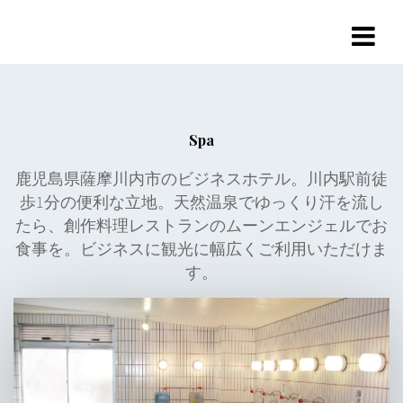
コ
ン
テ
ン
ツ
へ
ス
キ
Spa
ッ
プ
鹿児島県薩摩川内市のビジネスホテル。川内駅前徒
歩1分の便利な立地。天然温泉でゆっくり汗を流し
たら、創作料理レストランのムーンエンジェルでお
食事を。ビジネスに観光に幅広くご利用いただけま
す。